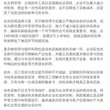
化文档管理、云端协作工具以及视频会议系统，企业可以极大减少
对纸张、墨盒等一次性耗材的需求。这不仅降低了采购成本，还提
高了信息流转的效率与安全性。
在供应商选择方面，写字楼管理方应建立严格的绿色评估体系。优
先与那些通过环境管理体系认证、致力于减少碳足迹的供应商合
作，确保采购链条的每一个环节都符合可持续发展要求。例如，在
1983创意小镇的实践中，就通过引入本地化、低碳运输的供应商，
有效降低了物流环节的碳排放。
废弃物管理与循环利用也是绿色采购政策的关键一环。企业应优先
采购可回收或可降解的产品包装，并建立完善的废弃物分类与回收
机制。通过与专业环保机构合作，实现对废弃电子设备、家具等大
件物品的合规处理与资源化利用。
此外，员工培训与意识提升同样不可或缺。定期组织环保知识讲座
与绿色采购政策宣讲，帮助员工理解并支持企业的可持续发展举
措。只有当每一位成员都积极参与，绿色采购才能真正落地见效。
绿色采购不仅关乎环境保护，还能为企业带来长远的商业价值。研
究表明，实施绿色采购政策的企业在成本控制、风险规避以及品牌
声誉方面均有明显提升。越来越多的投资者与客户也更倾向于与具
备社会责任感的企业合作。