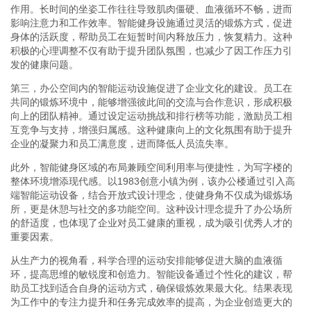
作用。长时间的坐姿工作往往导致肌肉僵硬、血液循环不畅，进而
影响注意力和工作效率。智能健身设施通过灵活的锻炼方式，促进
身体的活跃度，帮助员工在短暂时间内释放压力，恢复精力。这种
积极的心理调整不仅有助于提升团队氛围，也减少了因工作压力引
发的健康问题。
第三，办公空间内的智能运动设施促进了企业文化的建设。员工在
共同的锻炼环境中，能够增强彼此间的交流与合作意识，形成积极
向上的团队精神。通过设定运动挑战和排行榜等功能，激励员工相
互竞争与支持，增强归属感。这种健康向上的文化氛围有助于提升
企业的凝聚力和员工满意度，进而降低人员流失率。
此外，智能健身区域的布局兼顾空间利用率与便捷性，为写字楼的
整体环境增添现代感。以1983创意小镇为例，该办公楼通过引入高
端智能运动设备，结合开放式设计理念，使健身角不仅成为锻炼场
所，更是休憩与社交的多功能空间。这种设计理念提升了办公场所
的舒适度，也体现了企业对员工健康的重视，成为吸引优秀人才的
重要因素。
从生产力的视角看，科学合理的运动安排能够促进大脑的血液循
环，提高思维的敏锐度和创造力。智能设备通过个性化的建议，帮
助员工找到适合自身的运动方式，确保锻炼效果最大化。结果表现
为工作中的专注力提升和任务完成效率的提高，为企业创造更大的