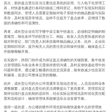
其次，新的盘点责任应当注重信息系统的应用。引入电子化管理工
具，对快递包裹进行条码扫描或二维码登记，有助于实现实时跟踪
和数据同步。管理人员需要定期核对电子系统中的物品数据与实际
库存，及时发现异常情况。这样不仅提升了盘点效率，还增强了数
据的准确性和可追溯性。
再者，成长型企业在写字楼中设立集中快递点，必须制定明确的制
度规范，细化各环节的职责分工。例如，收发人员负责快递的初步
核对和登记，部门负责人则承担最终物品确认义务。此外，企业应
定期组织培训，提升相关人员的责任意识和操作技能，确保盘点工
作能够顺畅开展。
在实践中，跨部门协作成为保证盘点准确性的关键因素。集中收发
点管理团队与各业务单元需保持密切沟通，及时反馈快递处理中的
问题和需求。通过建立畅通的信息交流渠道，能有效减少信息盲区
和漏项，促进公司整体运营的顺畅。
此外，成长型公司的办公环境通常呈现动态变化，人员流动和业务
调整频繁，这对盘点责任的灵活调整提出了更高要求。管理层应定
期评估现行盘点机制的适应性，结合实际运营情况及时优化责任配
置和流程设计，确保管理体系能够适应企业发展节奏。
值得一提的是，办公楼的硬件环境也影响着快递集中点的管理效
率。例如，位于1983创意小镇的多家企业通过合理规划快递收发区